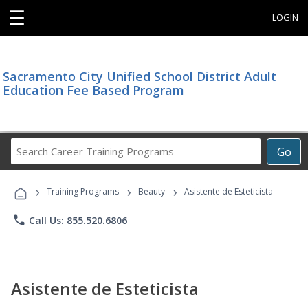
☰
LOGIN
Sacramento City Unified School District Adult
Education Fee Based Program
Search
Go
Career
Training
›
›
›
Programs
Training Programs
Beauty
Asistente de Esteticista
phone
Call Us: 855.520.6806
Asistente de Esteticista