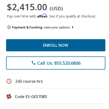
$2,415.00
(USD)
Affirm
Pay over time with
. See if you qualify at checkout.
Payment & Funding:
view your options
ENROLL NOW
Call Us: 855.520.6806
phone
schedule
243 course hrs
Code ES-GES7083