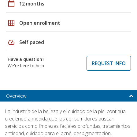
calendar_today
12 months
grid_on
Open enrollment
speed
Self paced
Have a question?
REQUEST INFO
We're here to help
Overview
La industria de la belleza y el cuidado de la piel continúa
creciendo a medida que los consumidores buscan
servicios como limpiezas faciales profundas, tratamientos
antiedad, cuidado para el acné, despigmentación,